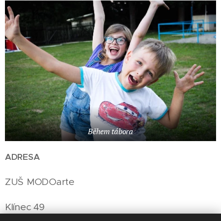
Během tábora
ADRESA
ZUŠ MODOarte
Klínec 49