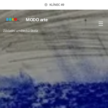
KLÍNEC 49
MODO arte
Základní umělecká škola