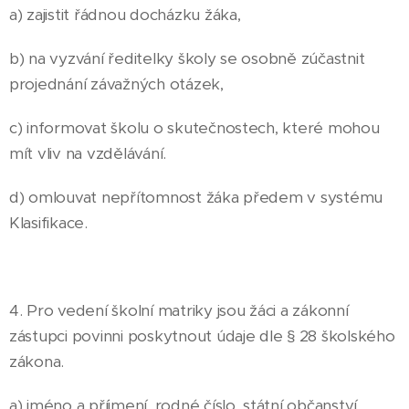
a) zajistit řádnou docházku žáka,
b) na vyzvání ředitelky školy se osobně zúčastnit
projednání závažných otázek,
c) informovat školu o skutečnostech, které mohou
mít vliv na vzdělávání.
d) omlouvat nepřítomnost žáka předem v systému
Klasifikace.
4. Pro vedení školní matriky jsou žáci a zákonní
zástupci povinni poskytnout údaje dle § 28 školského
zákona.
a) jméno a příjmení, rodné číslo, státní občanství,