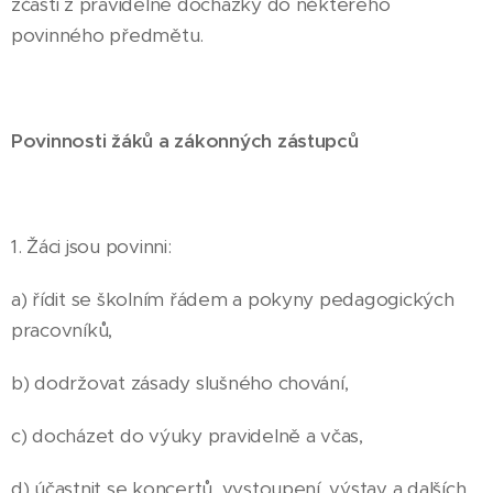
zčásti z pravidelné docházky do některého
povinného předmětu.
Povinnosti žáků a zákonných zástupců
1. Žáci jsou povinni:
a) řídit se školním řádem a pokyny pedagogických
pracovníků,
b) dodržovat zásady slušného chování,
c) docházet do výuky pravidelně a včas,
d) účastnit se koncertů, vystoupení, výstav a dalších