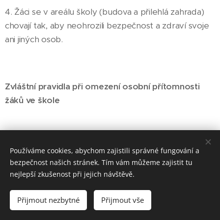
4. Žáci se v areálu školy (budova a přilehlá zahrada)
chovají tak, aby neohrozili bezpečnost a zdraví svoje
ani jiných osob.
Zvláštní pravidla při omezení osobní přítomnosti
žáků ve škole
1. V případě krizových opatření (vyhlášeného podle
Používáme cookies, abychom zajistili správné fungování a
krizového zákona, nebo z důvodu nařízení
bezpečnost našich stránek. Tím vám můžeme zajistit tu
mimořádného opatření podle zvláštního zákona,
nejlepší zkušenost při jejich návštěvě.
anebo z důvodu nařízení karantény podle zákona o
Přijmout nezbytné
Přijmout vše
ochraně veřejného zdraví) může škola po dohodě se
zákonnými zástupci poskytovat vzdělávání distančním