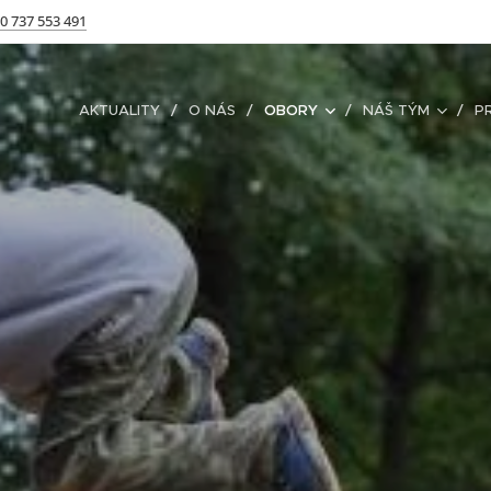
0 737 553 491
AKTUALITY
O NÁS
OBORY
NÁŠ TÝM
P