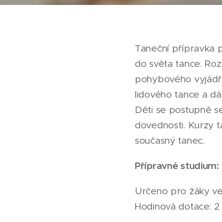
Taneční přípravka 
do světa tance. Rozv
pohybového vyjádře
lidového tance a d
Děti se postupně s
dovednosti. Kurzy ta
současný tanec.
Přípravné studium:
Určeno pro žáky v
Hodinová dotace: 2