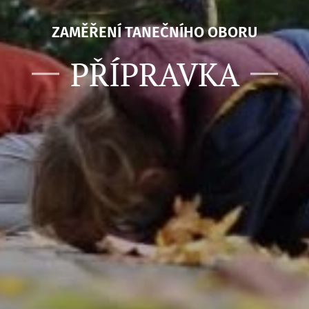
ZAMĚŘENÍ TANEČNÍHO OBORU
PŘÍPRAVKA