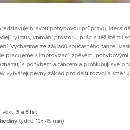
představuje hravou pohybovou průpravu, která dět
íjejí rytmus, vnímání prostoru, práci s těžištěm i 
ní. Vycházíme ze základů současného tance, klasic
ále pracujeme s improvizací, zpěvem, pohybovými h
eznamují s pohybem a tancem a prohlubují své prv
k vytvářejí pevný základ pro další rozvoj a směřují
5 a 6 let
e věku
hodiny
týdně (2x 45 min)