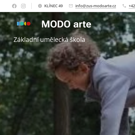
KLÍNEC 49
info@zus-modoarte.cz
+42
MODO arte
Základní umělecká škola