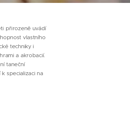
i přirozeně uvádí
schopnost vlastního
ké techniky i
rami a akrobacií.
ní taneční
 k specializaci na