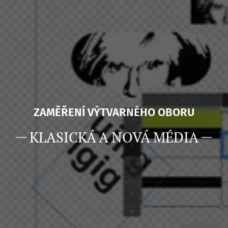
ZAMĚŘENÍ VÝTVARNÉHO OBORU
KLASICKÁ A NOVÁ MÉDIA