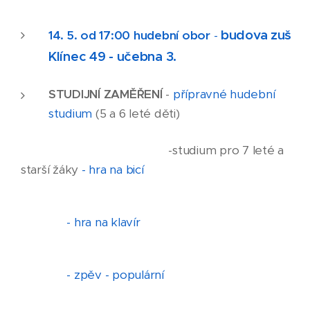
budova zuš
14. 5. od 17:00 hudební obor
-
Klínec 49 - učebna 3.
STUDIJNÍ ZAMĚŘENÍ
-
přípravné hudební
studium
(5 a 6 leté děti)
-studium pro 7 leté a
starší žáky
- hra na bicí
- hra na klavír
- zpěv - populární