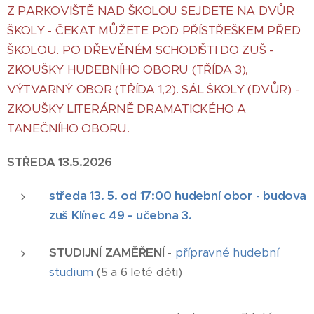
Z PARKOVIŠTĚ NAD ŠKOLOU SEJDETE NA DVŮR
ŠKOLY - ČEKAT MŮŽETE POD PŘÍSTŘEŠKEM PŘED
ŠKOLOU. PO DŘEVĚNÉM SCHODIŠTI DO ZUŠ -
ZKOUŠKY HUDEBNÍHO OBORU (TŘÍDA 3),
VÝTVARNÝ OBOR (TŘÍDA 1,2). SÁL ŠKOLY (DVŮR) -
ZKOUŠKY LITERÁRNĚ DRAMATICKÉHO A
TANEČNÍHO OBORU.
STŘEDA 13.5.2026
středa 13. 5. od 17:00 hudební obor
-
budova
zuš Klínec 49 - učebna 3.
STUDIJNÍ ZAMĚŘENÍ
-
přípravné hudební
studium
(5 a 6 leté děti)