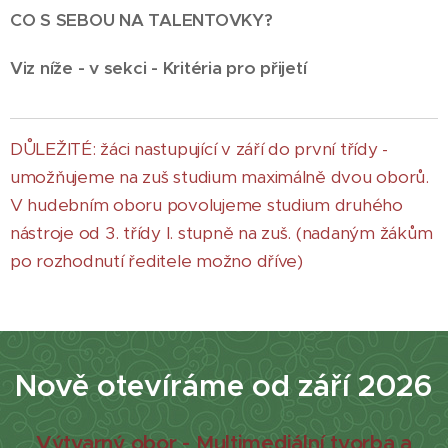
CO S SEBOU NA TALENTOVKY?
Viz níže - v sekci - Kritéria pro přijetí
DŮLEŽITÉ: žáci nastupující v září do první třídy -
umožňujeme na zuš studium maximálně dvou oborů.
V hudebním oboru povolujeme studium druhého
nástroje od 3. třídy I. stupně na zuš. (nadaným žákům
po rozhodnutí ředitele možno dříve)
Nově otevíráme od září 2026
Výtvarný obor - Multimediální tvorba a