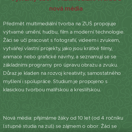
nová média
Předmět multimediální tvorba na ZUŠ propojuje
výtvarné umění, hudbu, film a moderní technologie.
Žáci se učí pracovat s fotografií, videem i zvukem,
vytvářejí vlastní projekty, jako jsou krátké filmy,
animace nebo grafické návrhy, a seznamují se se
základními programy pro úpravu obrazu a zvuku.
Důraz je kladen na rozvoj kreativity, samostatného
myšlení i spolupráce. Studium je propojeno s
klasickou tvorbou malířskou a kreslířskou.
Nová média: přijímáme žáky od 10 let (od 4 ročníku
I.stupně studia na zuš) se zájmem o obor. Žáci se