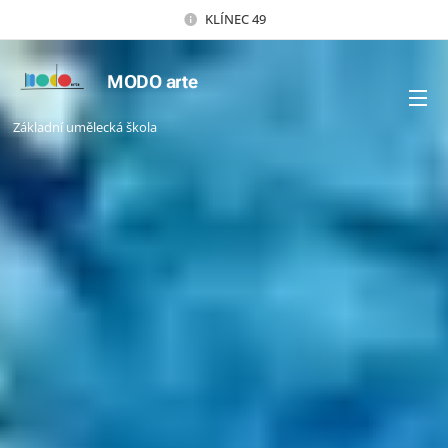
KLÍNEC 49
MODO arte
Základní umělecká škola